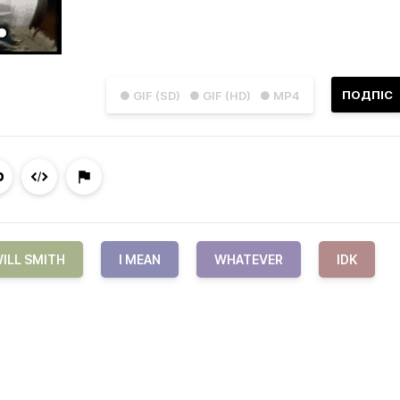
ПОДПІС
● GIF (SD)
● GIF (HD)
● MP4
ILL SMITH
I MEAN
WHATEVER
IDK