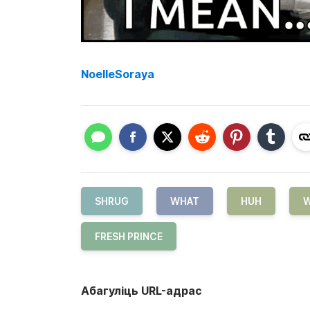
NoelleSoraya
SHRUG
WHAT
HUH
W
FRESH PRINCE
Абагуліць URL-адрас