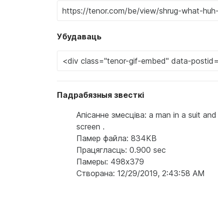
Убудаваць
Падрабязныя звесткі
Апісанне змесціва: a man in a suit and h
screen .
Памер файла: 834KB
Працягласць: 0.900 sec
Памеры: 498x379
Створана: 12/29/2019, 2:43:58 AM