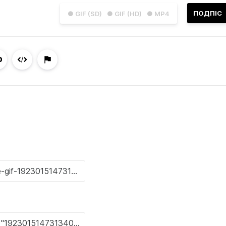
ПОДПІС
● GIF (SD)
● GIF (HD)
● MP4