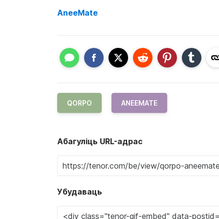
AneeMate
QORPO
ANEEMATE
Абагуліць URL-адрас
Убудаваць