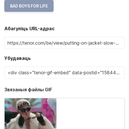
BAD BOYS FOR LIFE
Абагуліць URL-адрас
Убудаваць
Звязаныя файлы GIF