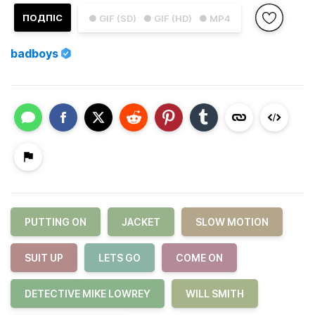
ПОДПІС
● GIF (SD)
● GIF (HD)
● MP4
badboys
PUTTING ON
JACKET
SLOW MOTION
SUIT UP
LETS GO
COME ON
DETECTIVE MIKE LOWREY
WILL SMITH