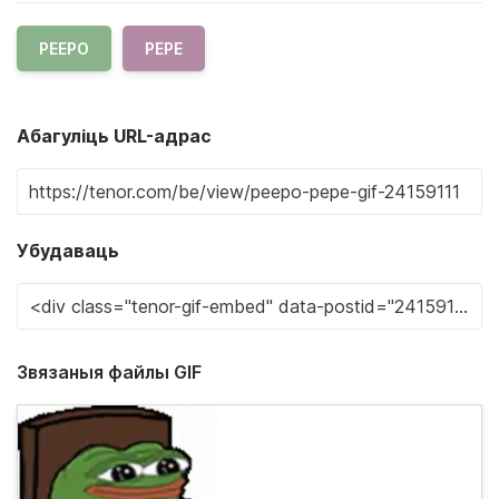
PEEPO
PEPE
Абагуліць URL-адрас
Убудаваць
Звязаныя файлы GIF