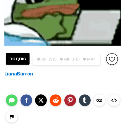
ПОДПІС
● GIF (SD)
● GIF (HD)
● MP4
LianaBarron