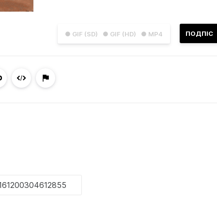
ПОДПІС
● GIF (SD)
● GIF (HD)
● MP4