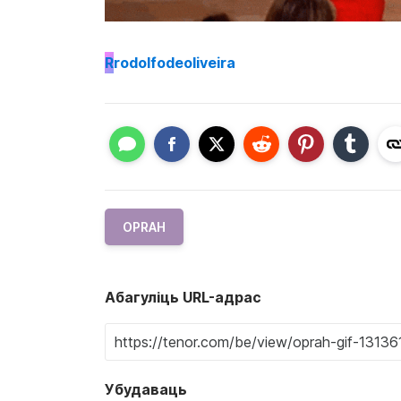
R
rodolfodeoliveira
OPRAH
Абагуліць URL-адрас
Убудаваць