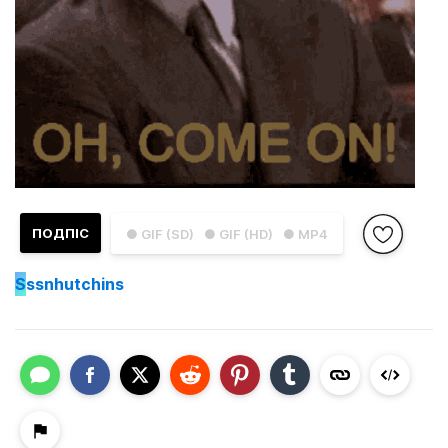
ПОДПІС
● GIF (SD)
● GIF (HD)
● MP4
S
ssnhutchins