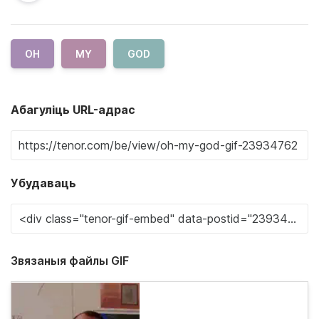
OH
MY
GOD
Абагуліць URL-адрас
Убудаваць
Звязаныя файлы GIF