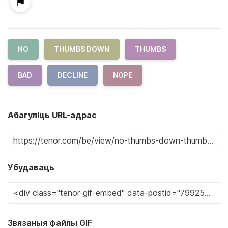
NO
THUMBS DOWN
THUMBS
BAD
DECLINE
NOPE
Абагуліць URL-адрас
Убудаваць
Звязаныя файлы GIF