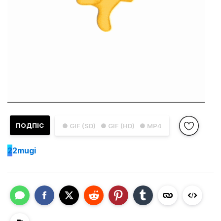
ПОДПІС
● GIF (SD)
● GIF (HD)
● MP4
2
2mugi