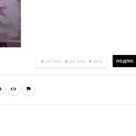
ПОДПІС
● GIF (SD)
● GIF (HD)
● MP4