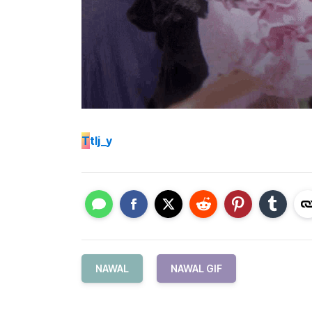
T
tlj_y
NAWAL
NAWAL GIF