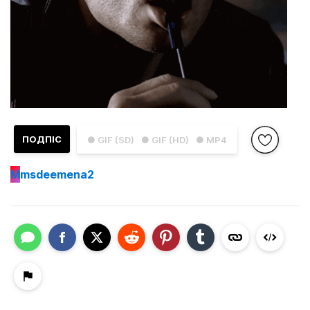
ПОДПІС
● GIF (SD)
● GIF (HD)
● MP4
M
msdeemena2