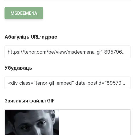
MSDEEMENA
Абагуліць URL-адрас
Убудаваць
Звязаныя файлы GIF