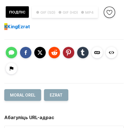
ПОДПІС
● GIF (SD)
● GIF (HD)
● MP4
K
KingEzrat
MORAL OREL
EZRAT
Абагуліць URL-адрас