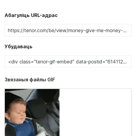
Абагуліць URL-адрас
Убудаваць
Звязаныя файлы GIF