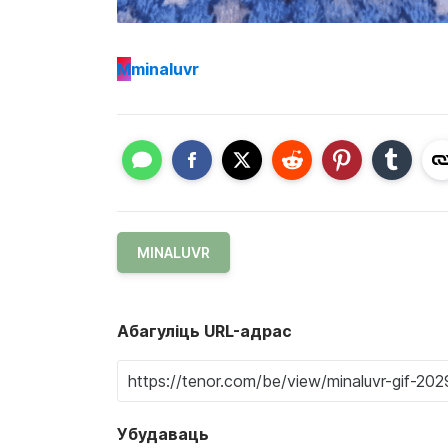
M
minaluvr
MINALUVR
Абагуліць URL-адрас
Убудаваць