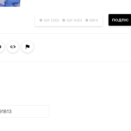
ПОДПІС
● GIF (SD)
● GIF (HD)
● MP4