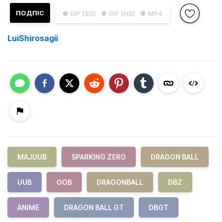
ПОДПІС
● GIF (SD)
● GIF (HD)
● MP4
LuiShirosagii
MAJUUB
SPARKING ZERO
DRAGON BALL
UUB
OOB
DRAGONBALL
DBZ
ANIME
DRAGON BALL GT
DBGT