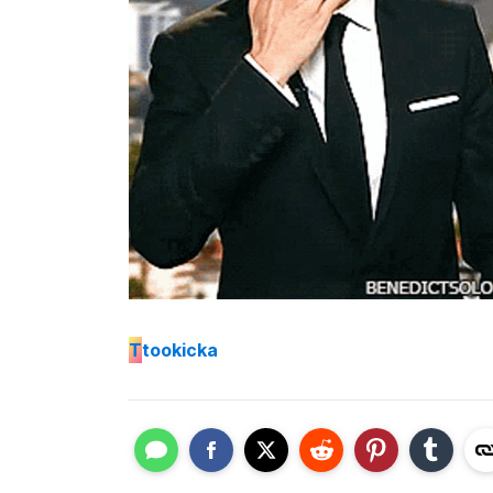
T
tookicka