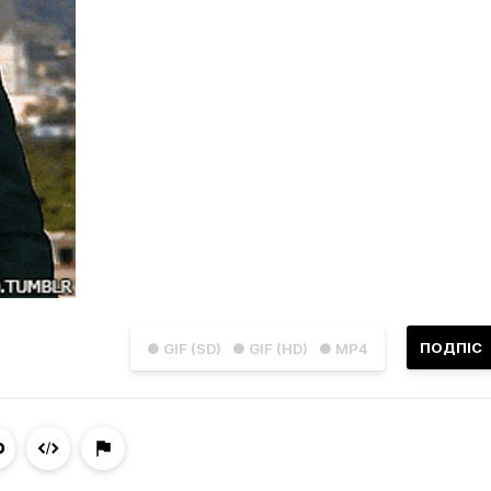
ПОДПІС
● GIF (SD)
● GIF (HD)
● MP4