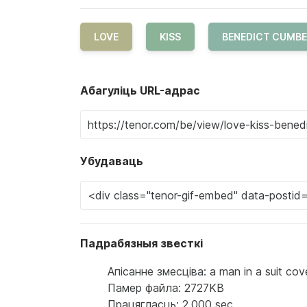
LOVE
KISS
BENEDICT CUMB
Абагуліць URL-адрас
Убудаваць
Падрабязныя звесткі
Апісанне змесціва: a man in a suit cov
Памер файла: 2727KB
Працягласць: 2.000 sec