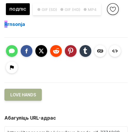
ПОДПІС
● GIF (SD)
● GIF (HD)
● MP4
R
rnsonja
LOVE HANDS
Абагуліць URL-адрас