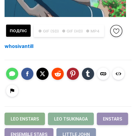
ПОДПІС
● GIF (SD)
● GIF (HD)
● MP4
whosivantill
LEO ENSTARS
LEO TSUKINAGA
ENSTARS
ENSEMBLE STARS
LITTLE JOHN