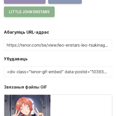
LITTLE JOHN ENSTARS
Абагуліць URL-адрас
Убудаваць
Звязаныя файлы GIF