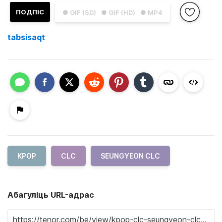
ПОДПІС
● GIF (SD)
● GIF (HD)
● MP4
tabsisaqt
KPOP
CLC
SEUNGYEON CLC
Абагуліць URL-адрас