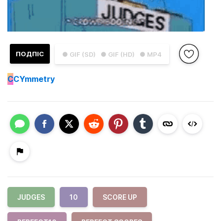
ПОДПІС
● GIF (SD)
● GIF (HD)
● MP4
C
CYmmetry
JUDGES
10
SCORE UP