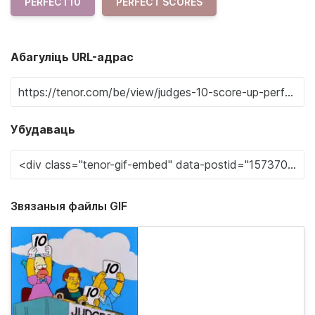
PERFECT10
PERFECT SCORES
Абагуліць URL-адрас
Убудаваць
Звязаныя файлы GIF