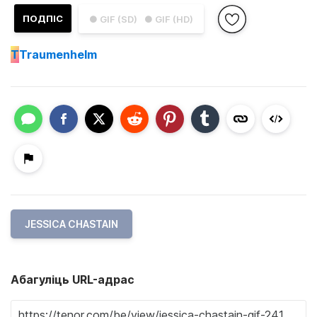
ПОДПІС
● GIF (SD)
● GIF (HD)
T
Traumenhelm
JESSICA CHASTAIN
Абагуліць URL-адрас