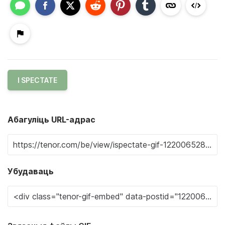
I SPECTATE
Абагуліць URL-адрас
Убудаваць