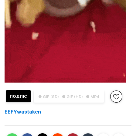
ПОДПІС
● GIF (SD)
● GIF (HD)
● MP4
EEFYwastaken