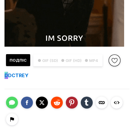
ПОДПІС
● GIF (SD)
● GIF (HD)
● MP4
D
DCTREY