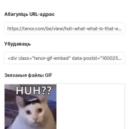
Абагуліць URL-адрас
Убудаваць
Звязаныя файлы GIF