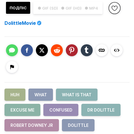
ПОДПІС
● GIF (SD)
● GIF (HD)
● MP4
DolittleMovie
HUH
WHAT
WHAT IS THAT
EXCUSE ME
CONFUSED
DR DOLITTLE
ROBERT DOWNEY JR
DOLITTLE