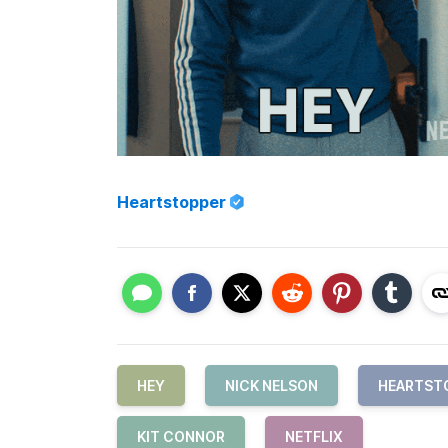
Heartstopper
HEY
NICK NELSON
HEARTST
KIT CONNOR
NETFLIX