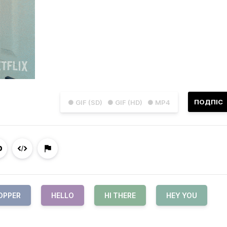
ПОДПІС
● GIF (SD)
● GIF (HD)
● MP4
OPPER
HELLO
HI THERE
HEY YOU