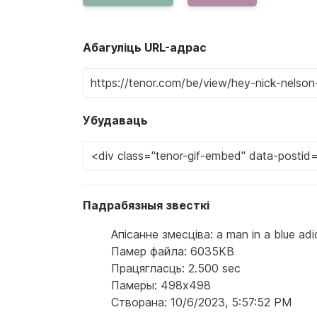
Абагуліць URL-адрас
Убудаваць
Падрабязныя звесткі
Апісанне змесціва: a man in a blue ad
Памер файла: 6035KB
Працягласць: 2.500 sec
Памеры: 498x498
Створана: 10/6/2023, 5:57:52 PM