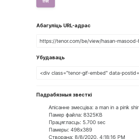
টাকা
Абагуліць URL-адрас
Убудаваць
Падрабязныя звесткі
Апісанне змесціва: a man in a pink shir
Памер файла: 8325KB
Працягласць: 5.700 sec
Памеры: 498x389
Створана: 8/8/2020, 4:18:16 PM