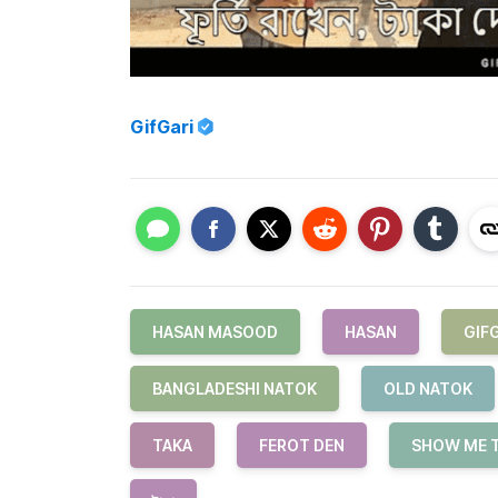
GifGari
HASAN MASOOD
HASAN
GIF
BANGLADESHI NATOK
OLD NATOK
TAKA
FEROT DEN
SHOW ME 