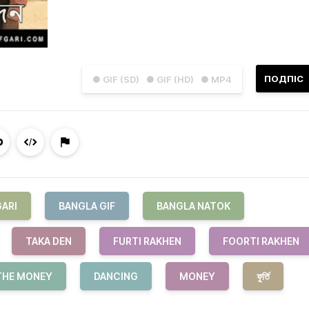
ПОДПІС
● GIF (SD)
● GIF (HD)
● MP4
GARI
BANGLA GIF
BANGLA NATOK
TAKA DEN
FURTI RAKHEN
FOORTI RAKHEN
THE MONEY
DANCING
MONEY
ফুর্তি