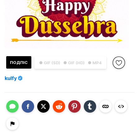
ПОДПІС
● GIF (SD)
● GIF (HD)
● MP4
kulfy