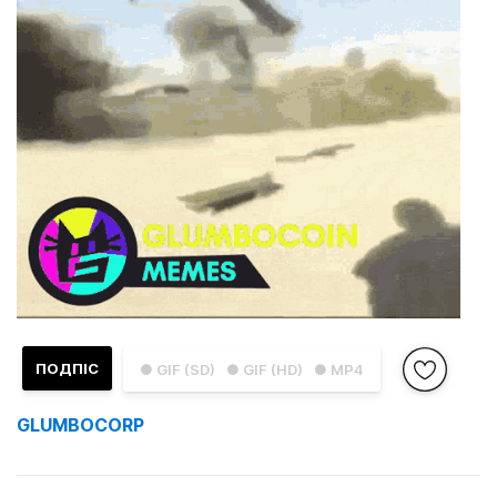
ПОДПІС
● GIF (SD)
● GIF (HD)
● MP4
GLUMBOCORP