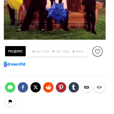
ПОДПІС
● GIF (SD)
● GIF (HD)
● MP4
D
drewnfld