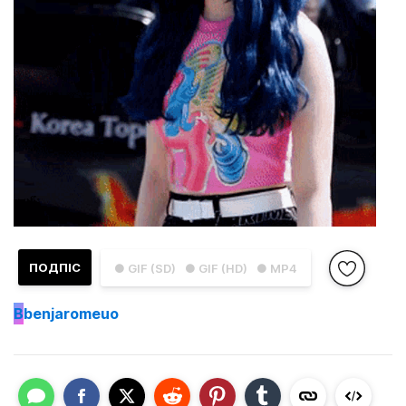
ПОДПІС
● GIF (SD)
● GIF (HD)
● MP4
B
benjaromeuo