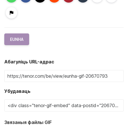
EUNHA
Абагуліць URL-адрас
Убудаваць
Звязаныя файлы GIF