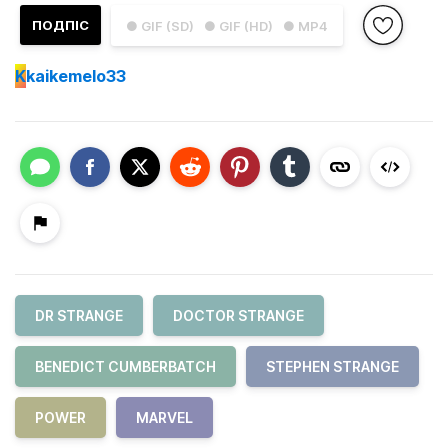
ПОДПІС
● GIF (SD)
● GIF (HD)
● MP4
K
kaikemelo33
DR STRANGE
DOCTOR STRANGE
BENEDICT CUMBERBATCH
STEPHEN STRANGE
POWER
MARVEL