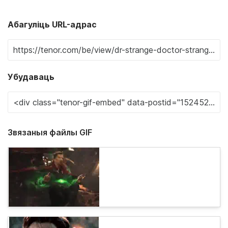
Абагуліць URL-адрас
Убудаваць
Звязаныя файлы GIF