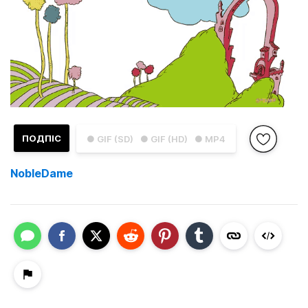
ПОДПІС
● GIF (SD)
● GIF (HD)
● MP4
NobleDame