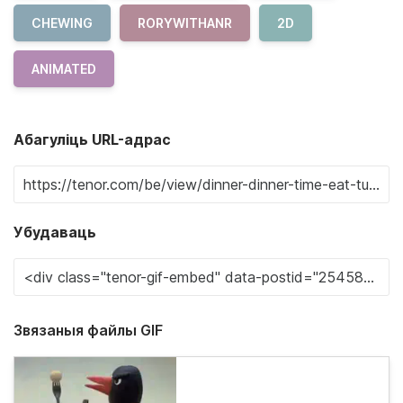
CHEWING
RORYWITHANR
2D
ANIMATED
Абагуліць URL-адрас
Убудаваць
Звязаныя файлы GIF