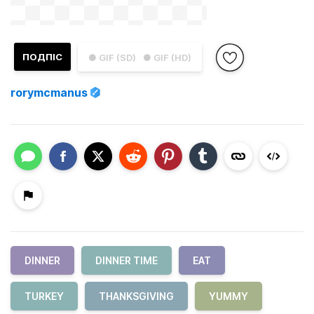
ПОДПІС
● GIF (SD)
● GIF (HD)
rorymcmanus
DINNER
DINNER TIME
EAT
TURKEY
THANKSGIVING
YUMMY