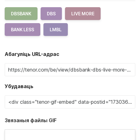
DBSBANK
DBS
LIVE MORE
BANK LESS
LMBL
Абагуліць URL-адрас
Убудаваць
Звязаныя файлы GIF