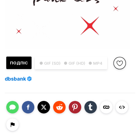
ПОДПІС
● GIF (SD)
● GIF (HD)
● MP4
dbsbank