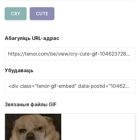
CRY
CUTE
Абагуліць URL-адрас
Убудаваць
Звязаныя файлы GIF