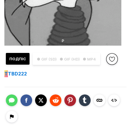
ПОДПІС
● GIF (SD)
● GIF (HD)
● MP4
T
TBD222