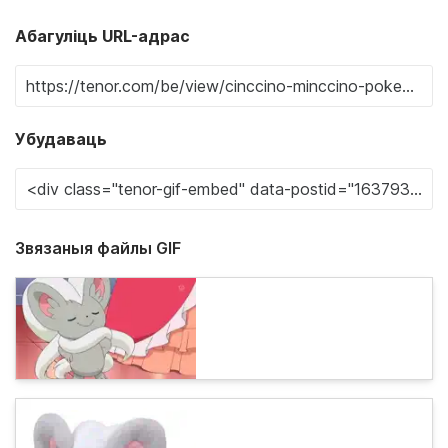
Абагуліць URL-адрас
Убудаваць
Звязаныя файлы GIF