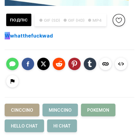
ПОДПІС
● GIF (SD)
● GIF (HD)
● MP4
W
whatthefuckwad
CINCCINO
MINCCINO
POKEMON
HELLO CHAT
HI CHAT