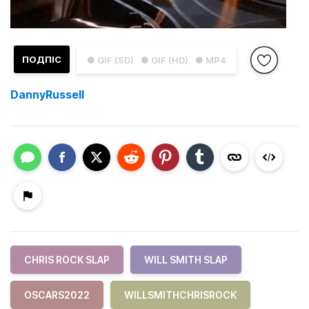
ПОДПІС
● GIF (SD)
● GIF (HD)
● MP4
DannyRussell
CHRIS ROCK SLAP
WILL SMITH SLAP
OSCARS2022
WILLSMITHCHRISROCK