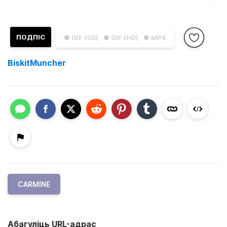
ПОДПІС
● GIF (SD)
● GIF (HD)
● MP4
BiskitMuncher
CARMINE
Абагуліць URL-адрас