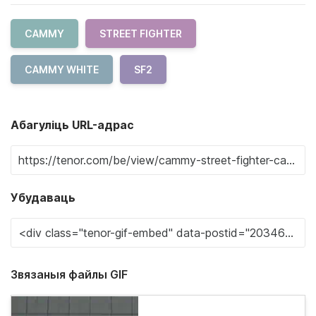
CAMMY
STREET FIGHTER
CAMMY WHITE
SF2
Абагуліць URL-адрас
Убудаваць
Звязаныя файлы GIF