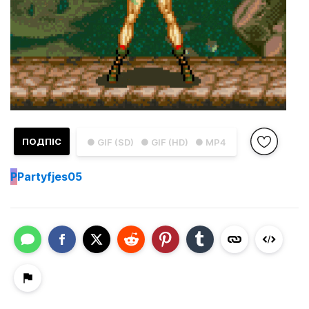
ПОДПІС
● GIF (SD)
● GIF (HD)
● MP4
P
Partyfjes05