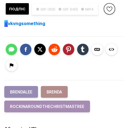
ПОДПІС
● GIF (SD)
● GIF (HD)
● MP4
V
vkvngsomething
BRENDALEE
BRENDA
ROCKINAROUNDTHECHRISTMASTREE