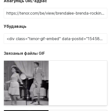
Абагуліць URL-адрас
Убудаваць
Звязаныя файлы GIF