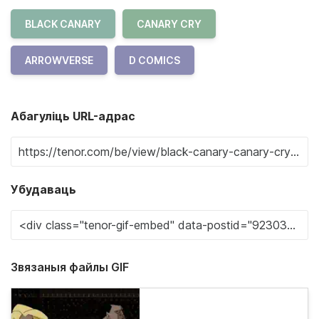
BLACK CANARY
CANARY CRY
ARROWVERSE
D COMICS
Абагуліць URL-адрас
Убудаваць
Звязаныя файлы GIF