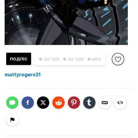
ПОДПІС
● GIF (SD)
● GIF (HD)
● MP4
mattyrogers31