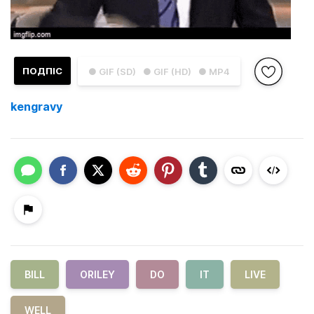
ПОДПІС
● GIF (SD)
● GIF (HD)
● MP4
kengravy
BILL
ORILEY
DO
IT
LIVE
WELL