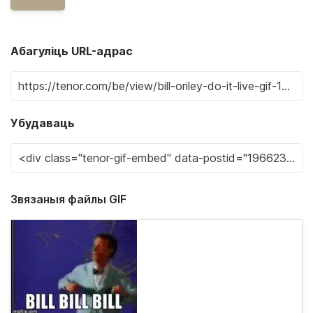
Абагуліць URL-адрас
Убудаваць
Звязаныя файлы GIF