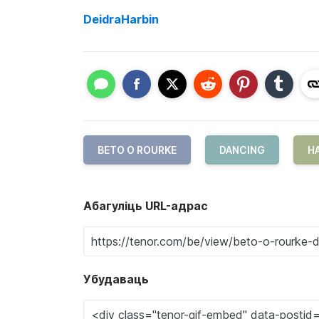
DeidraHarbin
BETO O ROURKE
DANCING
H
Абагуліць URL-адрас
Убудаваць