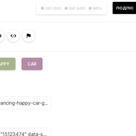
ПОДПІС
● GIF (SD)
● GIF (HD)
● MP4
APPY
CAR