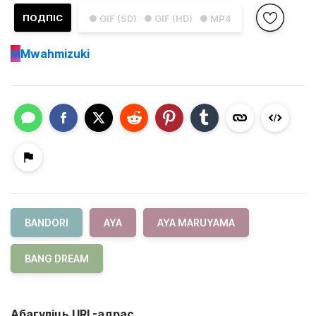
ПОДПІС
● GIF (SD)
● GIF (HD)
● MP4
M
Mwahmizuki
BANDORI
AYA
AYA MARUYAMA
BANG DREAM
Абагуліць URL-адрас