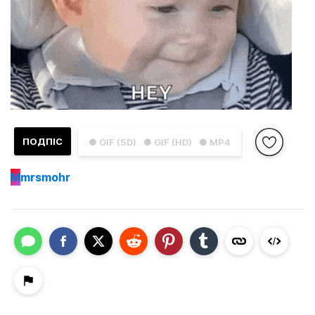
ПОДПІС
● GIF (SD)
● GIF (HD)
● MP4
M
mrsmohr