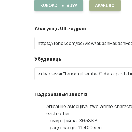
KUROKO TETSUYA
AKAKURO
Абагуліць URL-адрас
Убудаваць
Падрабязныя звесткі
Апісанне змесціва: two anime characters
each other
Памер файла: 3653KB
Працягласць: 11.400 sec