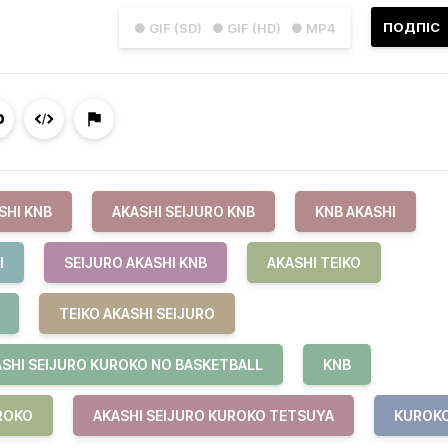
ПОДПІС
● GIF (SD)
● GIF (HD)
● MP4
SHI KNB
AKASHI SEIJURO KNB
KNB AKASHI
I
SEIJURO AKASHI KNB
AKASHI TEIKO
TEIKO AKASHI SEIJURO
SHI SEIJURO KUROKO NO BASKETBALL
KNB
ROKO
AKASHI SEIJURO KUROKO TETSUYA
KUROK