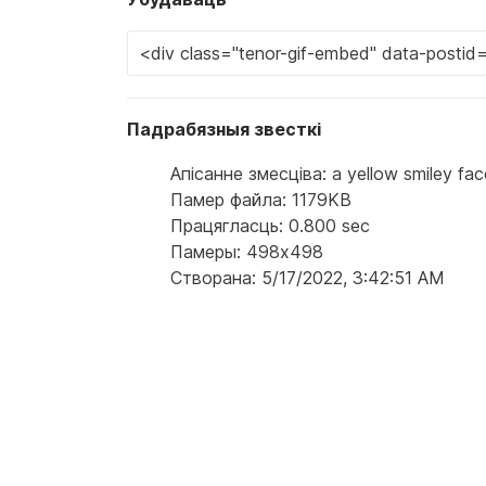
Падрабязныя звесткі
Апісанне змесціва: a yellow smiley face
Памер файла: 1179KB
Працягласць: 0.800 sec
Памеры: 498x498
Створана: 5/17/2022, 3:42:51 AM