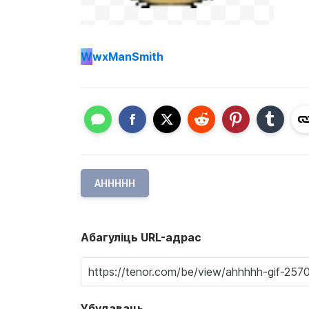
W
wxManSmith
AHHHHH
Абагуліць URL-адрас
Убудаваць