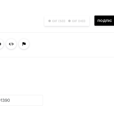
ПОДПІС
● GIF (SD)
● GIF (HD)