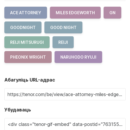
ACE ATTORNEY
MILES EDGEWORTH
GN
GOODNIGHT
GOOD NIGHT
REIJI MITSURUGI
REIJI
PHEONIX WRIGHT
NARUHODO RYUJI
Абагуліць URL-адрас
Убудаваць