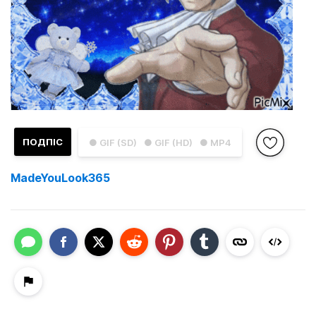
ПОДПІС
● GIF (SD)
● GIF (HD)
● MP4
MadeYouLook365