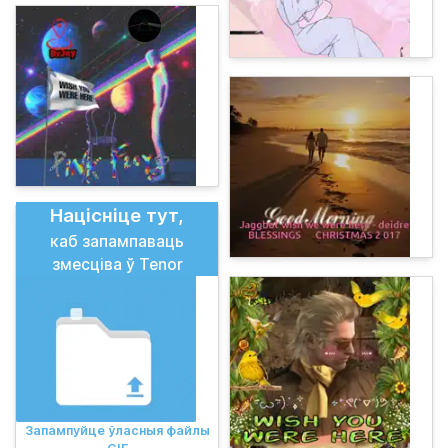
Націсніце тут,
каб запампаваць
змесціва ў Tenor
Запампуйце ўласныя файлы