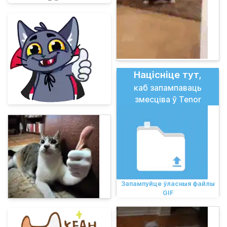
Націсніце тут,
каб запампаваць
змесціва ў Tenor
Запампуйце ўласныя файлы
GIF