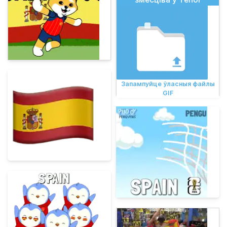
Запампуйце ўласныя файлы
GIF