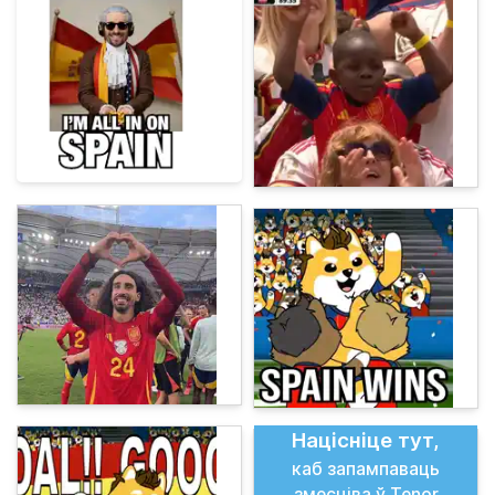
Націсніце тут,
каб запампаваць
змесціва ў Tenor