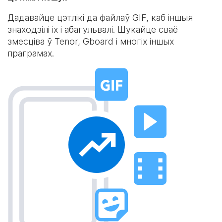
Дадавайце цэтлікі да файлаў GIF, каб іншыя
знаходзілі іх і абагульвалі. Шукайце сваё
змесціва ў Tenor, Gboard і многіх іншых
праграмах.