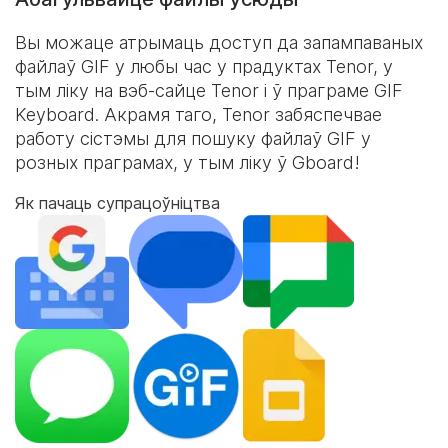
Вы можаце атрымаць доступ да запампаваных
файлаў GIF у любы час у прадуктах Tenor, у
тым ліку на вэб-сайце Tenor і ў праграме
GIF
Keyboard
. Акрамя таго, Tenor забяспечвае
работу сістэмы для пошуку файлаў GIF у
розных праграмах, у тым ліку ў Gboard!
Як пачаць супрацоўніцтва