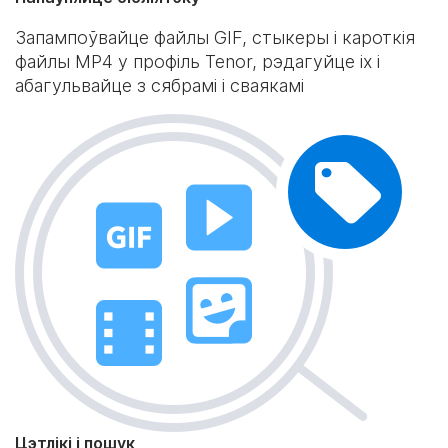
Запампоўвайце файлы GIF, стыкеры і кароткія
файлы MP4 у профіль Tenor, рэдагуйце іх і
абагульвайце з сябрамі і сваякамі
Цэтлікі і пошук