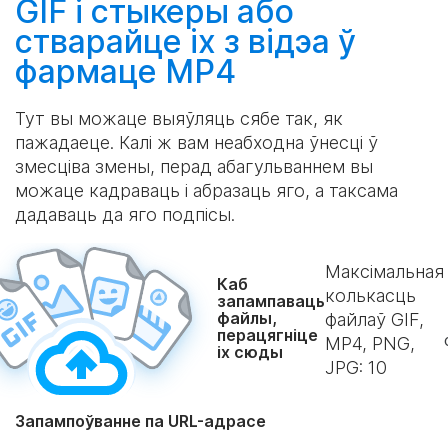
GIF і стыкеры або
стварайце
іх з відэа ў
фармаце MP4
Тут вы можаце выяўляць сябе так, як
пажадаеце. Калі ж вам неабходна ўнесці ў
змесціва змены, перад абагульваннем вы
можаце кадраваць і абразаць яго, а таксама
дадаваць да яго подпісы.
Максімальная
Каб
колькасць
запампаваць
файлы,
файлаў GIF,
перацягніце
MP4, PNG,
іх сюды
JPG:
10
Запампоўванне па URL-адрасе