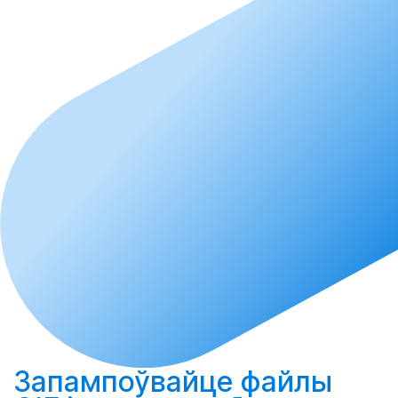
Запампоўвайце
файлы