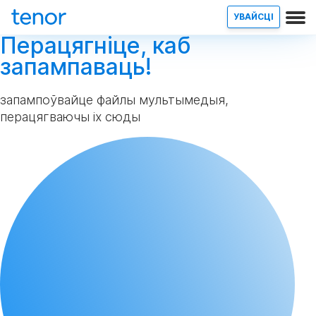
УВАЙСЦІ
Перацягніце, каб
запампаваць!
запампоўвайце файлы мультымедыя,
перацягваючы іх сюды