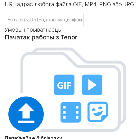
URL-адрас любога файла GIF, MP4, PNG або JPG
Умовы і прыватнасць
Пачатак работы з Tenor
Папаўняйце бібліятэку