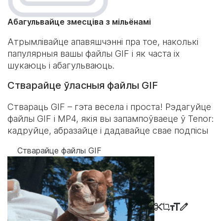
Абагульвайце змесціва з мільёнамі
Атрымлівайце апавяшчэнні пра тое, наколькі
папулярныя вашы файлы GIF і як часта іх
шукаюць і абагульваюць.
Стварайце ўласныя файлы GIF
Ствараць GIF – гэта весела і проста! Рэдагуйце
файлы GIF і MP4, якія вы запампоўваеце ў Tenor:
кадруйце, абразайце і дадавайце свае подпісы
Стварайце файлы GIF