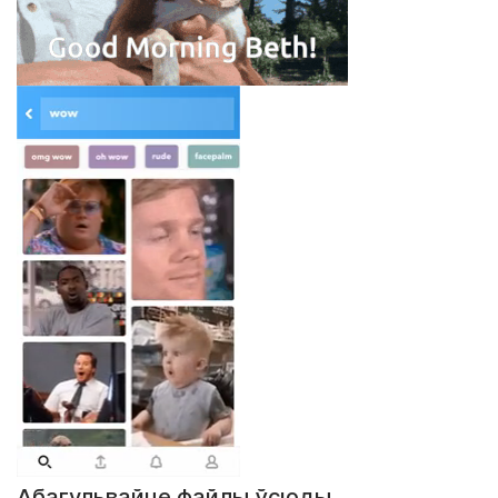
Абагульвайце файлы ўсюды